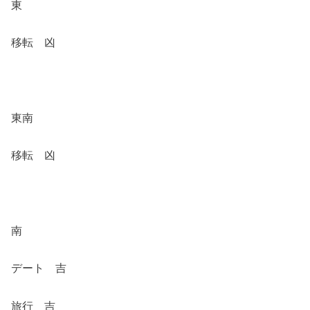
東
移転 凶
東南
移転 凶
南
デート 吉
旅行 吉