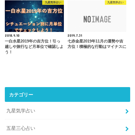
九星気学占い
九星気学占い
2018.9.10
2019.7.31
一白水星2019年の吉方位！引っ
七赤金星2019年11月の運勢や吉
越しや旅行など月単位で確認しよ
方位！積極的な行動はマイナスに
う！
カテゴリー
九星気学占い
五星三心占い