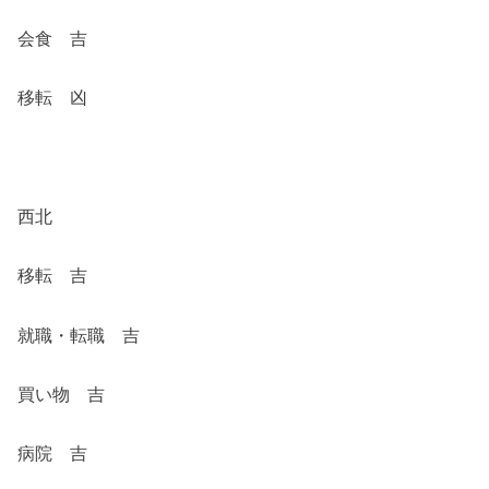
会食 吉
移転 凶
西北
移転 吉
就職・転職 吉
買い物 吉
病院 吉