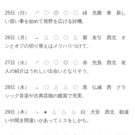
25日（日） ↗︎ 〇 ◎ 〇 〇 緑 先勝 東 新し
い習い事を始めて視野を広げる好機。
26日（月） → △ 〇 〇 △ 紫 友引 西北 オ
ンとオフの切り替えはメリハリつけて。
27日（火） ↗︎ 〇 〇 ◎ 〇 赤 先負 西北 友
人の紹介はうれしい出会いとなりそう。
28日（水） → 〇 △ △ 〇 黒 仏滅 西 クラ
シック音楽や古典芸能の鑑賞で充実。
29日（木） ↘︎ ● △ △ △ 白 大安 西北 勘違
いや聞き間違いがあってミスをしがち。