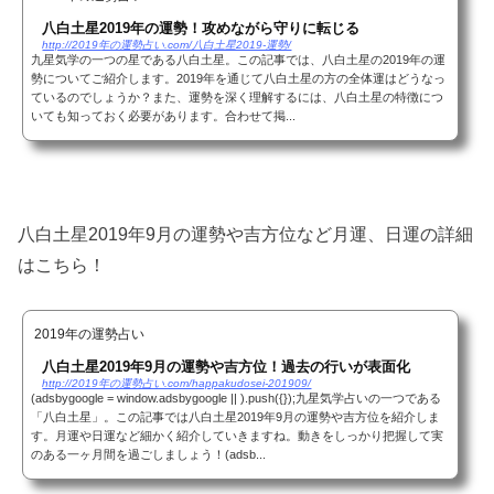
八白土星2019年の運勢！攻めながら守りに転じる
http://2019年の運勢占い.com/八白土星2019-運勢/
九星気学の一つの星である八白土星。この記事では、八白土星の2019年の運
勢についてご紹介します。2019年を通じて八白土星の方の全体運はどうなっ
ているのでしょうか？また、運勢を深く理解するには、八白土星の特徴につ
いても知っておく必要があります。合わせて掲...
八白土星2019年9月の運勢や吉方位など月運、日運の詳細
はこちら！
2019年の運勢占い
八白土星2019年9月の運勢や吉方位！過去の行いが表面化
http://2019年の運勢占い.com/happakudosei-201909/
(adsbygoogle = window.adsbygoogle || ).push({});九星気学占いの一つである
「八白土星」。この記事では八白土星2019年9月の運勢や吉方位を紹介しま
す。月運や日運など細かく紹介していきますね。動きをしっかり把握して実
のある一ヶ月間を過ごしましょう！(adsb...