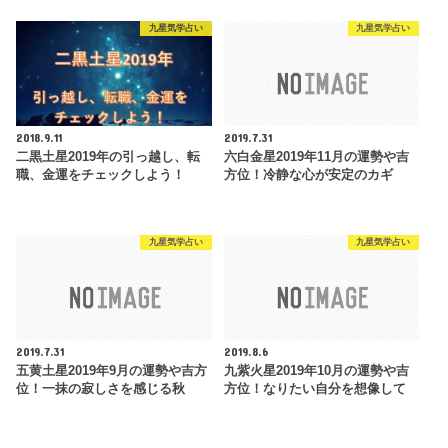
九星気学占い
九星気学占い
2018.9.11
2019.7.31
二黒土星2019年の引っ越し、転
六白金星2019年11月の運勢や吉
職、金運をチェックしよう！
方位！冷静な心が安定のカギ
九星気学占い
九星気学占い
2019.7.31
2019.8.6
五黄土星2019年9月の運勢や吉方
九紫火星2019年10月の運勢や吉
位！一抹の寂しさを感じる秋
方位！なりたい自分を想像して