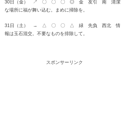
30日（金） ↗︎ 〇 〇 〇 ◎ 金 友引 南 清潔
な場所に福が舞い込む。まめに掃除を。
31日（土） → △ 〇 〇 △ 緑 先負 西北 情
報は玉石混交。不要なものを排除して。
スポンサーリンク