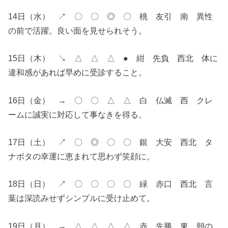
14日（水） ↗︎ 〇 〇 ◎ 〇 桃 友引 南 異性
の前で活躍。良い面を見せられそう。
15日（木） ↘︎ △ △ △ ● 紺 先負 西北 体に
違和感があれば早めに受診すること。
16日（金） → 〇 〇 △ △ 白 仏滅 西 クレ
ームに誠実に対応して事なきを得る。
17日（土） ↗︎ 〇 ◎ 〇 〇 銀 大安 西北 タ
ナボタの幸運に恵まれて思わず笑顔に。
18日（日） ↗︎ 〇 〇 〇 〇 緑 赤口 西北 言
葉は深読みせずシンプルに受け止めて。
19日（月） → △ △ △ △ 赤 先勝 東 朝の