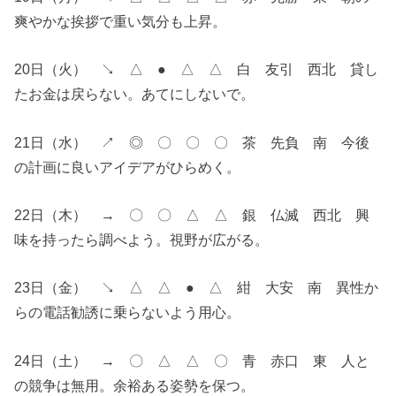
爽やかな挨拶で重い気分も上昇。
20日（火） ↘︎ △ ● △ △ 白 友引 西北 貸し
たお金は戻らない。あてにしないで。
21日（水） ↗︎ ◎ 〇 〇 〇 茶 先負 南 今後
の計画に良いアイデアがひらめく。
22日（木） → 〇 〇 △ △ 銀 仏滅 西北 興
味を持ったら調べよう。視野が広がる。
23日（金） ↘︎ △ △ ● △ 紺 大安 南 異性か
らの電話勧誘に乗らないよう用心。
24日（土） → 〇 △ △ 〇 青 赤口 東 人と
の競争は無用。余裕ある姿勢を保つ。