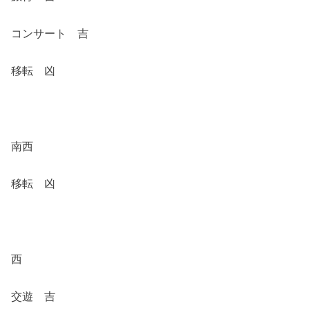
コンサート 吉
移転 凶
南西
移転 凶
西
交遊 吉