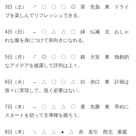
3日（土） ↗︎ 〇 〇 〇 ◎ 茶 先負 東 ドライ
ブを楽しんでリフレッシュできる。
4日（日） → 〇 △ △ 〇 緑 仏滅 北 おしゃ
れな服を身につけて前向きになれる。
5日（月） ↗︎ ◎ 〇 〇 〇 銀 大安 東 独創的
なアイデアを披露して評判は上々。
6日（火） → △ 〇 〇 △ 白 赤口 東 計画は
徐々に実現して。急ぐ必要はない。
7日（水） → 〇 △ △ 〇 黄 先勝 東 早めに
スタートを切って主導権を握ろう。
8日（木） ↘︎ △ △ ● △ 赤 友引 西北 家庭