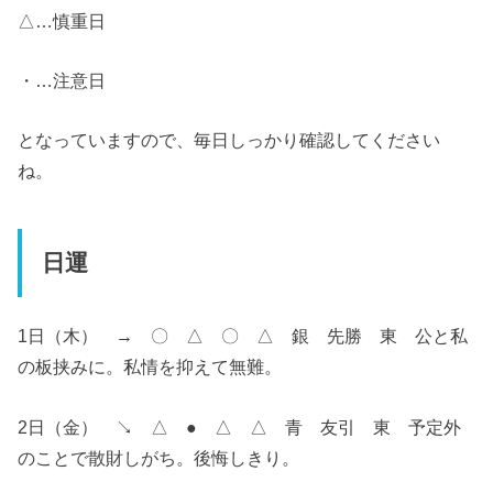
△…慎重日
・…注意日
となっていますので、毎日しっかり確認してください
ね。
日運
1日（木） → 〇 △ 〇 △ 銀 先勝 東 公と私
の板挟みに。私情を抑えて無難。
2日（金） ↘︎ △ ● △ △ 青 友引 東 予定外
のことで散財しがち。後悔しきり。