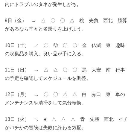
内にトラブルのタネが発生しがち。
9日（金） → △ 〇 〇 △ 桃 先負 西北 勝算
があるなら堂々と名乗りを上げよう。
10日（土） ↗︎ 〇 ◎ 〇 〇 金 仏滅 東 趣味
の収集品を購入。良い品が手に入る。
11日（日） → △ △ 〇 〇 黒 大安 南 行事
の予定を確認してスケジュールを調整。
12日（月） → 〇 〇 △ △ 白 赤口 東 車の
メンテナンスや清掃をして気分転換。
13日（火） ↘︎ ● △ △ △ 青 先勝 西北 イチ
かバチかの冒険は失敗に終わる気配。