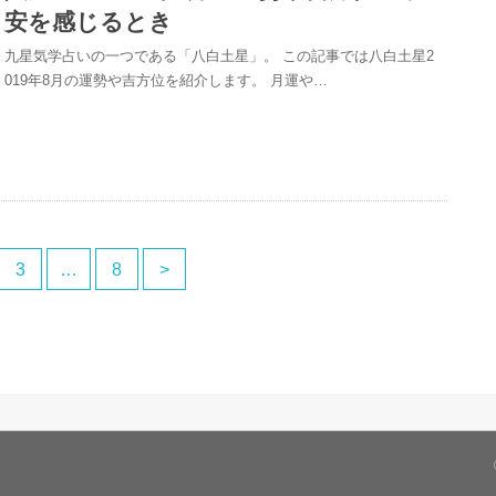
安を感じるとき
九星気学占いの一つである「八白土星」。 この記事では八白土星2
019年8月の運勢や吉方位を紹介します。 月運や…
3
…
8
>