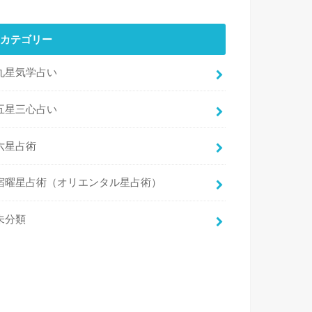
カテゴリー
九星気学占い
五星三心占い
六星占術
宿曜星占術（オリエンタル星占術）
未分類