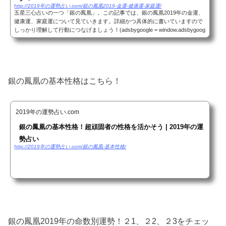
http://2019年の運勢占い.com/銀の鳳凰2019-金運-健康運-家庭運/
五星三心占いの一つ「銀の鳳凰」。この記事では、銀の鳳凰2019年の金運、
健康運、家庭運について見ていきます。詳細かつ具体的に書いていますので
しっかり理解して行動につなげましょう！(adsbygoogle = window.adsbygoog
le || ).push({});銀の鳳凰2019年の金運今後...
銀の鳳凰の基本性格はこちら！
2019年の運勢占い.com
銀の鳳凰の基本性格！超頑固者の性格を活かそう | 2019年の運
勢占い
http://2019年の運勢占い.com/銀の鳳凰-基本性格/
銀の鳳凰2019年の命数別運勢！２1、２2、２3をチェッ