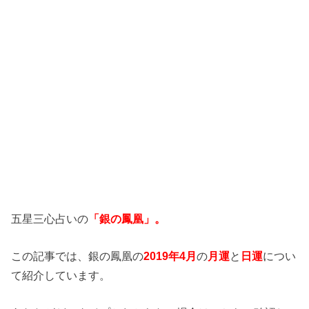
五星三心占いの
「銀の鳳凰」。
この記事では、銀の鳳凰の
2019年4月
の
月運
と
日運
につい
て紹介しています。