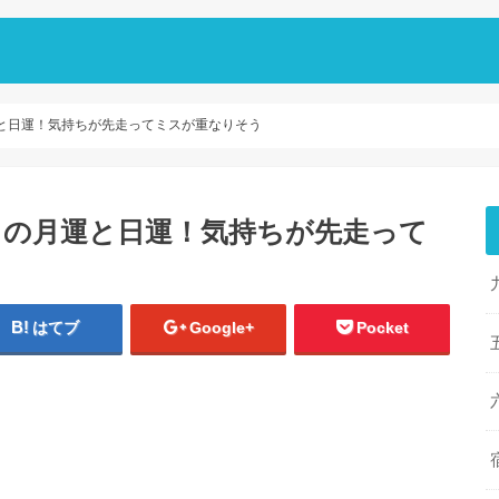
運と日運！気持ちが先走ってミスが重なりそう
4月の月運と日運！気持ちが先走って
はてブ
Google+
Pocket