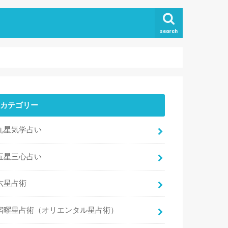
search
カテゴリー
九星気学占い
五星三心占い
六星占術
宿曜星占術（オリエンタル星占術）