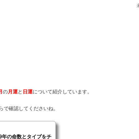
月
の
月運
と
日運
について紹介しています。
らで確認してくださいね。
9年の命数とタイプをチ