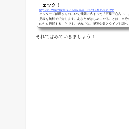
ェック！
http://2019年の運勢占い.com/五星三心占い-早見表-2019/
ゲッターズ飯田さんの占いで世間に広まった「五星三心占い」
見表を無料で紹介します。あなたがはじめにやることは、自分
のかを把握することです。それでは、早速命数とタイプを調べてい
それではみていきましょう！