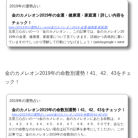
2019年の運勢占い
金のカメレオン2019年の金運・健康運・家庭運！詳しい内容を
チェック！
http://2019年の運勢占い.com/金のカメレオン2019-金運-健康運-家庭運/
五星三心占いの一つ「金のカメレオン」。この記事では、金のカメレオン20
19年の金運、健康運、家庭運について見ていきます。詳細かつ具体的に書い
ていますのでしっかり理解して行動につなげましょう！(adsbygoogle = wind
ow.adsbygoogle || ).push({});金のカメレオ...
金のカメレオン2019年の命数別運勢！41、42、43をチェ
ック！
2019年の運勢占い
金のカメレオン2019年の命数別運勢！41、42、43をチェック！
http://2019年の運勢占い.com/金のカメレオン2019-命数別-41-42-43/
五星三心占いの一つ金のカメレオン。金のカメレオンにあたる命数は、４
１、４２、４３、４４、４５、４６、４７、４８、４９、５０です。あなた
がどの命数なのかわからない場合は以下の記事を参考にしてください。この
記事では、金のカメレオン2019年の命数別のうち...