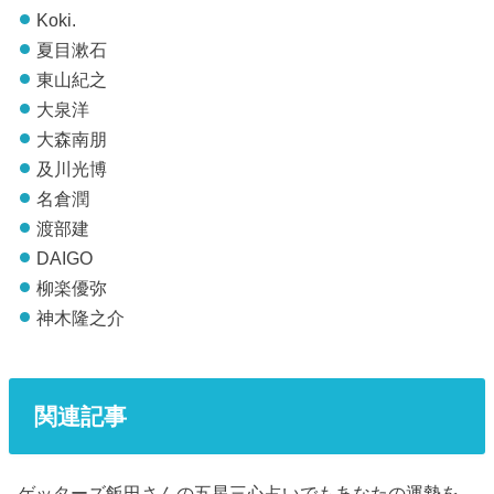
Koki.
夏目漱石
東山紀之
大泉洋
大森南朋
及川光博
名倉潤
渡部建
DAIGO
柳楽優弥
神木隆之介
関連記事
ゲッターズ飯田さんの五星三心占いでもあなたの運勢を