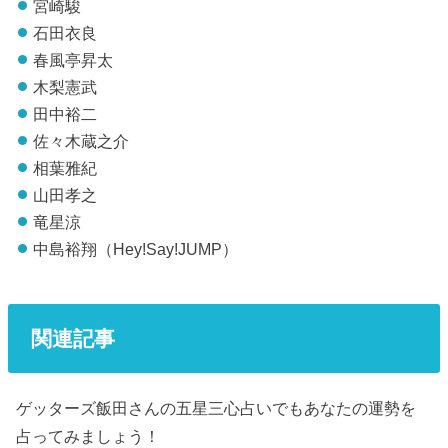
宮崎駿
石田衣良
春風亭昇太
木梨憲武
田中裕二
佐々木蔵之介
相葉雅紀
山田孝之
竜星涼
中島裕翔（Hey!Say!JUMP）
関連記事
ゲッターズ飯田さんの五星三心占いでもあなたの運勢を
占ってみましょう！