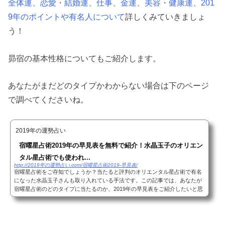
全体運、恋愛・結婚運、仕事、金運、美容・健康運、201
9年のポイントや有名人について
詳しくみていきましょ
う！
昴宿の基本性格についてもご紹介します。
あなたがまだどのタイプかわからない場合は下のページ
で調べてくださいね。
2019年の運勢占い
宿曜星占術2019年の早見表を無料で紹介！水晶玉子のオリエン
タル星占術でも使われ...
http://2019年の運勢占い.com/宿曜星占術2019-早見表/
宿曜星占術をご存知でしょうか？当たると評判のオリエンタル星占術で有名
になった水晶玉子さんも取り入れている手法です。この記事では、あなたが
宿曜星占術のどのタイプに当たるのか、2019年の早見表をご紹介したいと思
います。もちろんこの宿曜星占術は水晶玉子さ...