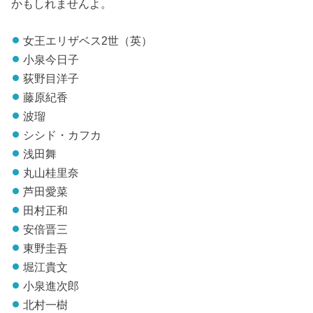
かもしれませんよ。
女王エリザベス2世（英）
小泉今日子
荻野目洋子
藤原紀香
波瑠
シシド・カフカ
浅田舞
丸山桂里奈
芦田愛菜
田村正和
安倍晋三
東野圭吾
堀江貴文
小泉進次郎
北村一樹