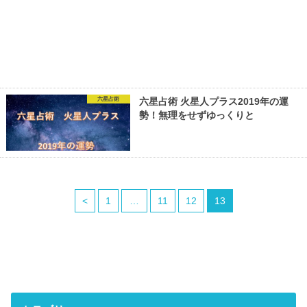
六星占術
六星占術 火星人プラス2019年の運
勢！無理をせずゆっくりと
<
1
…
11
12
13